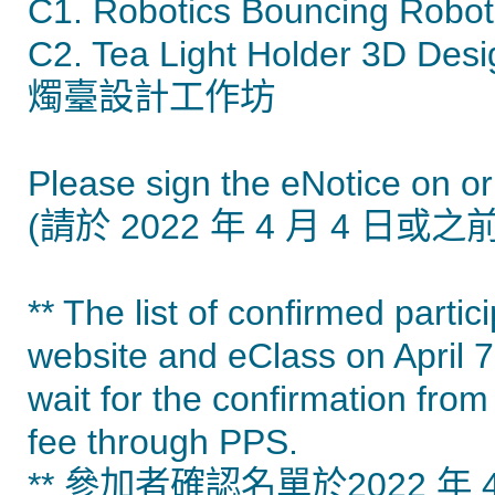
C1. Robotics Bouncing R
C2. Tea Light Holder 3D De
燭臺設計工作坊
Please sign the eNotice on or
(請於 2022 年 4 月 4 日或之前
** The list of confirmed parti
website and eClass on April 
wait for the confirmation from
fee through PPS.
** 參加者確認名單於2022 年 4