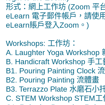
形式：網上工作坊 (Zoom 平台
eLearn 電子郵件帳戶，請使
eLearn賬戶登入Zoom。)
Workshops: 工作坊：
A. Laughter Yoga Work
B. Handicraft Workshop 
B1. Pouring Painting Clock
B2. Pouring Painting 流體畫
B3. Terrazzo Plate 水磨石
C. STEM Workshop STEM