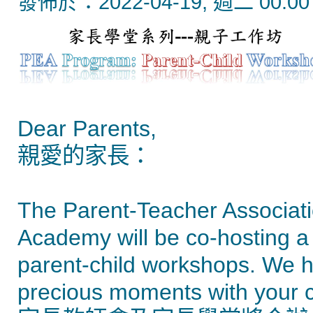
發佈於：2022-04-19, 週二 00:00
Dear Parents,
親愛的家長：
The Parent-Teacher Associati
Academy will be co-hosting a 
parent-child workshops. We h
precious moments with your c