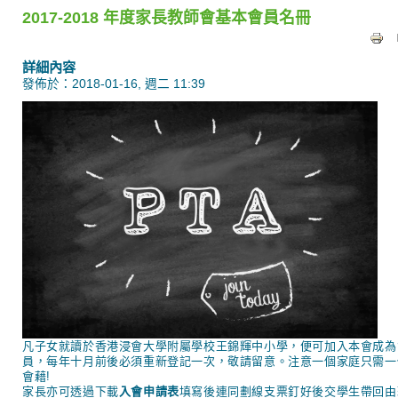
2017-2018 年度家長教師會基本會員名冊
詳細內容
發佈於：2018-01-16, 週二 11:39
凡子女就讀於
香港浸會大學附屬學校王錦輝中小學
，便可加入本會成為
員，每年十月前後必須重新登記一次，敬請留意。注意一個家庭只需一
會藉!
家長亦可透過下載
入會申請表
填寫
後連同劃線支票釘好後交學生帶回由