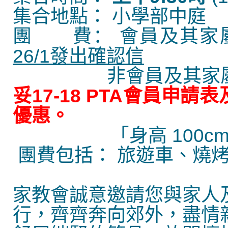
集合地點：
小學部中庭
團 費：
會員及其家
26/1
發出確認信
非會員及其家
妥
17-18 PTA
會員申請表
優惠
。
｢
身高
100c
團費包括：
旅遊車、燒
家教會誠意邀請您與家人
行，齊齊奔向郊外，盡情