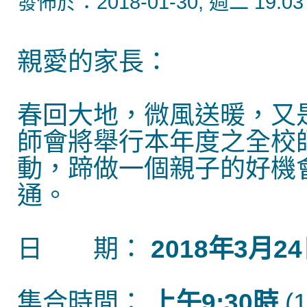
發佈於：2018-01-30, 週二 19:03
親愛的家長：
春回大地
，微風送暖，又
師會將舉行本年度之全校
動，蹄做一個親子的好機
通。
日 期：
2018
年
3
月
24
集合時間：
上午
9:30
時
(1