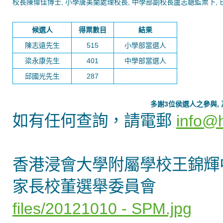
校長陳偉佳博士, 小學唐美蘭處理校長, 中學部副校長盧志聰監票下, 
候選人
得票數目
結果
陳志遠先生
515
小學部當選人
梁永康先生
401
中學部當選人
邱國光先生
287
多謝
3
位侯選人之參與
,
如有任何查詢，請電郵
info@
香港浸會大學附屬學校王錦輝
家長校董選舉委員會
files/20121010 - SPM.jpg