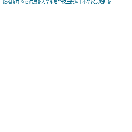
版權所有 © 香港浸會大學附屬學校王錦輝中小學家長教師會