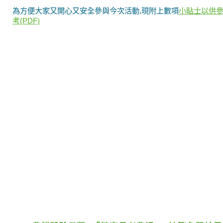
為方便大家又開心又安全參與今次活動,現附上數項
小貼士以供
考(PDF)