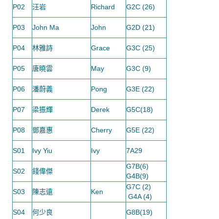
P02
汪岩
Richard
G2C (26)
P03
John Ma
John
G2D (21)
P04
林雅詩
Grace
G3C (25)
P05
唐曉雲
May
G3C (9)
P06
潘蔚義
Pong
G3E (22)
P07
梁振輝
Derek
G5C(18)
P08
鄧嘉惠
Cherry
G5E (22)
S01
Ivy Yiu
Ivy
7A29
G7B(6)
S02
錢偉傑
G4B(9)
G7C (2)
S03
陳志遠
Ken
G4A (4)
S04
何少良
G8B(19)