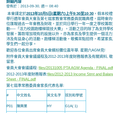
詳細內容
發佈於：2013-09-30, 週一 08:40
本會謹定於
2013
年
10
月
5
日
(
星期六
)
上
午
9:30
至
10:30
，假本校禮
舉行週年會員大會及第七屆家教會常務委員就職典禮，屆時會向
位匯報過去一年會務及財政，並於同日舉行一年一度之學校籌款
動──「活力校園跑樓梯競技大賽」。活動之目的除了為支持學
發展，籌款增加現有的設施以外，亦為家長及學生提供一個活力
沛及有益身心的活動。跑樓梯活動後，敬備茶點招待，希望家長
學生們一起分享。
歡迎各位會員出席會員大會繽紛攤位嘉年華. 星期六AGM見!
附件會員大會會議議程及2012-2013年度財務報表及有關資料, 
留意.
會員大會會議議程:
files/20131005 PTA AGM Agenda - FINAL.pdf
2012-2013年度財務報表:
files/2012-2013 Income Stmt and Balan
Sheet - FINAL.pdf
第七屆準常務委員會家長代表名單:
#
中文姓名
英文名字
班別和學號
P01
陳興業
HY
G1A( 1)