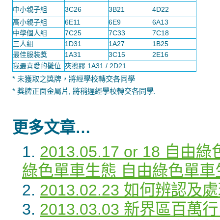
中小親子組
3C26
3B21
4D22
高小親子組
6E11
6E9
6A13
中學個人組
7C25
7C33
7C18
三人組
1D31
1A27
1B25
最佳服装獎
1A31
3C15
2E16
我最喜愛的攤位
夾擦膠 1A31 / 2D21
* 未獲取之獎牌，將經學校轉交各同學
* 獎牌正面金屬片, 將稍遲經學校轉交各同學.
更多文章…
2013.05.17 or 18
綠色單車生態 自由綠色單車
2013.02.23 如何辨認及處
2013.03.03 新界區百