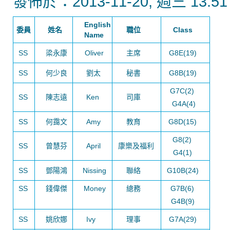
發佈於：2013-11-20, 週三 13:51
English
委員
姓名
職位
Class
Name
SS
梁永康
Oliver
主席
G8E(19)
SS
何少良
劉太
秘書
G8B(19)
G7C(2)
SS
陳志遠
Ken
司庫
G4A(4)
SS
何靄文
Amy
教育
G8D(15)
G8(2)
SS
曾慧芬
April
康樂及福利
G4(1)
SS
鄧陽鴻
Nissing
聯絡
G10B(24)
SS
錢偉傑
Money
總務
G7B(6)
G4B(9)
SS
姚欣娜
Ivy
理事
G7A(29)