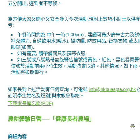
五分開出, 遲到者不等候。
為方便大家又開心又安全參與今次活動,現附上數項小貼士以供
考:
午餐時間約為 中午一時(1:00pm) , 建議可帶少許朱古力及
補充體力, 自備飲用水(暖水), 搽防曬, 防蚊用品, 替換衣物,載太
眼鏡(如有).
如有需要, 請帶備雨具及預寒衣服.
如三號或八號熱帶氣旋警告信號或黃色，紅色，黑色暴雨警
信號於活動前兩小時生效，活動將會取消。其他情況，如下雨
活動將如期舉行。
如家長對上述活動有任何查詢，可電郵
info@hkbuaspta.org.hk
(
註明學生姓名及班別)與家教會聯絡。
下載家長備忘錄(PDF)
農耕體驗日營──「健康長者農場」
詳細內容