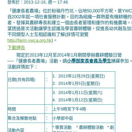
發佈於：2013-12-16, 週一 17:46
「健康長者農場」位於粉嶺丹竹坑，佔地50,000平方呎，是YWC
自2002年起一項社會服務計劃。目的為組織一群熱愛有機耕種的
者，發揮其農耕專長和建立一個由長者管理和運作的有機農場。
望透過是次活動讓學生認識及學習農耕體驗，促進長幼共融及加
不同類型人士互相認識和了解(詳情可瀏覽
http://farm.ywca.org.hk
)。
下載通告
現定於2013年12月至2014年1月期間舉辦農耕體驗日營
──「健康長者農場」活動，請
小學部家長會員及學生
踴躍參加
活動詳情如下：
1. 2013年12月29日(星期日)
日期(共有四場)
：
2. 2014年1月5日(星期日)
3. 2014年1月11日(星期六)
4. 2014年1月12日(星期日)
時間
：
上午9時至下午4時
集合及解散地點
：
小學部中庭
* 導賞活動 * 農耕體驗活動 * 創
活動內容
：