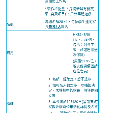
意飽點工作坊
* 製作植物畫 * 採摘新鮮有機蔬
果 (自費項目) * 戶外集體遊戲
每場名額28 位，每位學生連同家
名額
：
長
最多
3
人
報名
HK$148/位
(大、小同價，
包括：到會午
餐、旅遊巴接送
費用
：
及保險)
(原價$178/位，
現以優惠價回饋
各位會員)
1. 名額一經確定，恕不退款
2. 如報名人數眾多，以抽籤決
定。未獲抽中的家長，將獲退回
支票
3. 本會將於12月20日(星期五)在
備註
：
家教會網頁公布活動詳情及名單