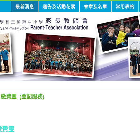
最新消息
通告及活動花絮
會章及名單
常用表格
_繳費靈_(登記服務)
繳費靈