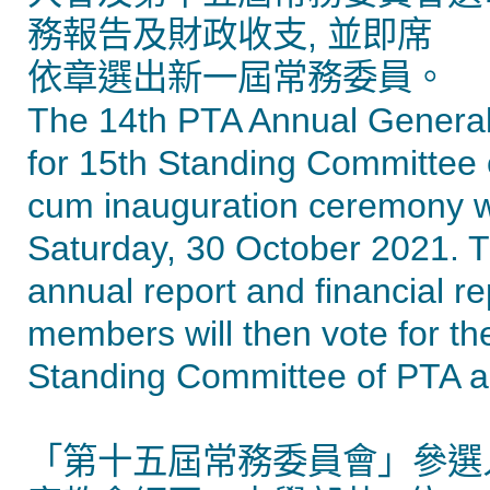
務報告及財政收支, 並即席
依章選出新一屆常務委員。
The 14th PTA Annual General
for 15th Standing Committee
cum inauguration ceremony wil
Saturday, 30 October 2021. 
annual report and financial r
members will then vote for th
Standing Committee of PTA ac
「第十五屆常務委員會」參選