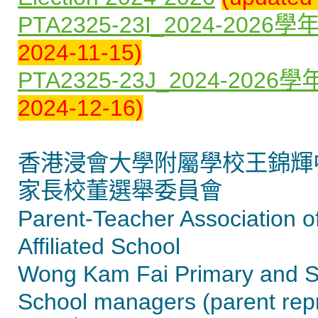
PTA2325-23I_2024-2
2024-11-15)
PTA2325-23J_2024-2
2024-12-16)
香港浸會大學附屬學校王錦輝
家長校董選舉委員會
Parent-Teacher Association o
Affiliated School
Wong Kam Fai Primary and S
School managers (parent repr