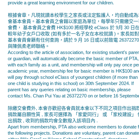
provide a great learning environment for our children.
根據會章，凡現就讀本校學生之家長或法定監護人，均自動成為
會基本會員。基本會員之會藉以家庭為單位，每學年只需繳交一
會費， 基本會員之會費 HK$100 將經學校 eClass 於 9月 30 日
較年幼子女戶口收取 (如有多於一名子女在本校就讀 )。家長如對
基本會員會籍有任何查詢，請於 9 月 16 日或以前致電 26372270
與陳佩柔老師聯絡。
According to the article of association, for existing student’s pare
or guardian, will automatically become the basic member of PTA,
with each family as a unit, and membership will only pay once pe
academic year, membership fee for basic member is HK$100 an
will pay through school eClass of youngest children (if more than
one child is studying in this school) on 30th September 2024. If
parent has any queries relating on basic membership, please
contact Ms. Chan Pui Yau at 26372270 on or before 16 Septembe
除繳交會費外, 本會亦歡迎各會員就本會以下不同之項目作出捐款 
捐款屬自願性質 , 家長可選擇為 「家愛同行」 或 「家校建設」 
出捐款 , 收到的捐款均會全數撥入該項目內 .
Apart from membership, PTA also welcome members to donate f
the following projects. Donations are voluntary, parent can donate