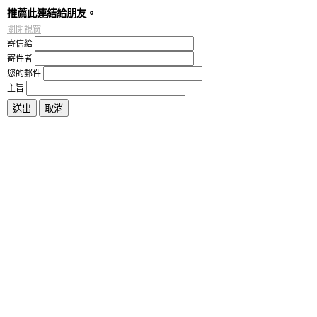
推薦此連結給朋友。
關閉視窗
寄信給
寄件者
您的郵件
主旨
送出
取消