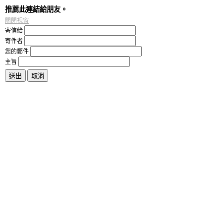
推薦此連結給朋友。
關閉視窗
寄信給
寄件者
您的郵件
主旨
送出
取消