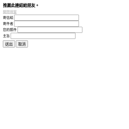
推薦此連結給朋友。
關閉視窗
寄信給
寄件者
您的郵件
主旨
送出
取消