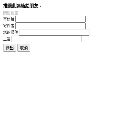
推薦此連結給朋友。
關閉視窗
寄信給
寄件者
您的郵件
主旨
送出
取消