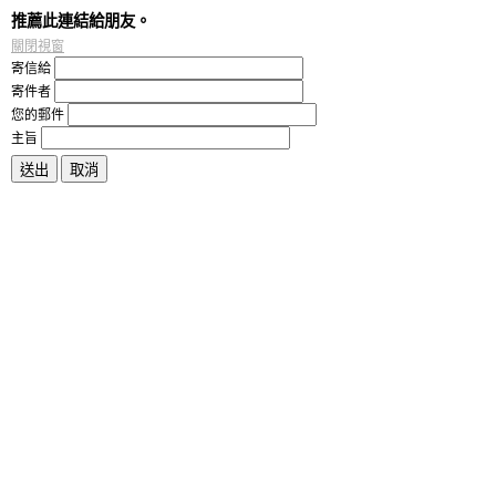
推薦此連結給朋友。
關閉視窗
寄信給
寄件者
您的郵件
主旨
送出
取消