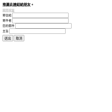
推薦此連結給朋友。
關閉視窗
寄信給
寄件者
您的郵件
主旨
送出
取消