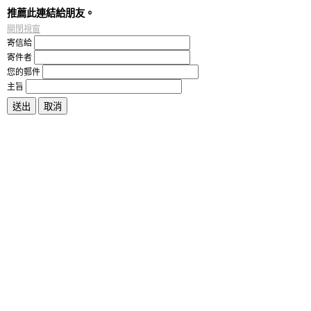
推薦此連結給朋友。
關閉視窗
寄信給
寄件者
您的郵件
主旨
送出
取消