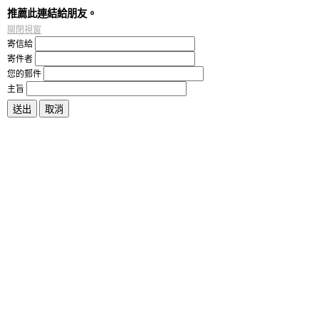
推薦此連結給朋友。
關閉視窗
寄信給
寄件者
您的郵件
主旨
送出
取消