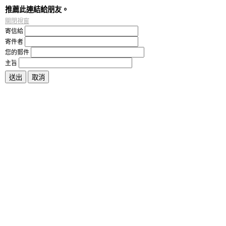
推薦此連結給朋友。
關閉視窗
寄信給
寄件者
您的郵件
主旨
送出
取消