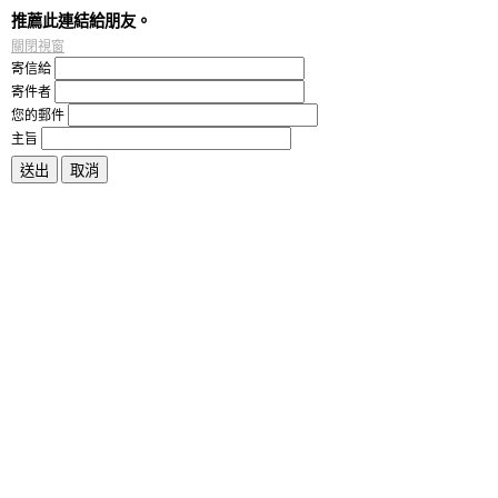
推薦此連結給朋友。
關閉視窗
寄信給
寄件者
您的郵件
主旨
送出
取消