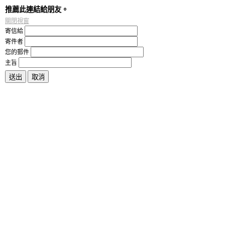
推薦此連結給朋友。
關閉視窗
寄信給
寄件者
您的郵件
主旨
送出
取消