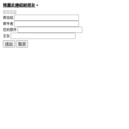
推薦此連結給朋友。
關閉視窗
寄信給
寄件者
您的郵件
主旨
送出
取消