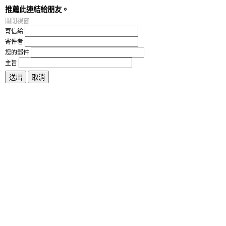
推薦此連結給朋友。
關閉視窗
寄信給
寄件者
您的郵件
主旨
送出
取消