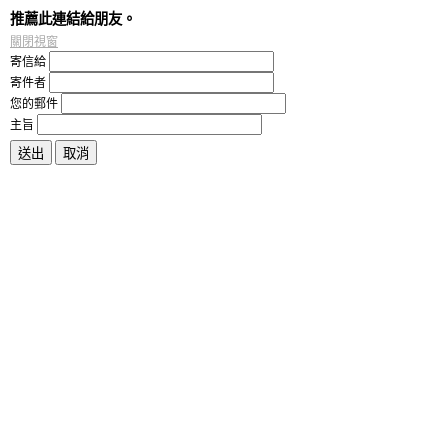
推薦此連結給朋友。
關閉視窗
寄信給
寄件者
您的郵件
主旨
送出
取消