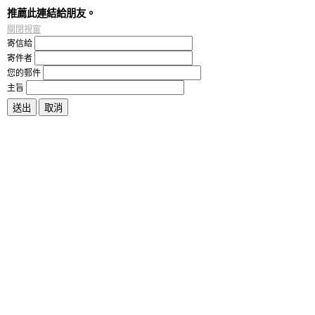
推薦此連結給朋友。
關閉視窗
寄信給
寄件者
您的郵件
主旨
送出
取消