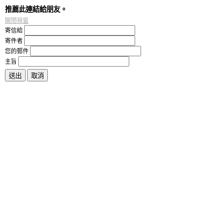
推薦此連結給朋友。
關閉視窗
寄信給
寄件者
您的郵件
主旨
送出
取消