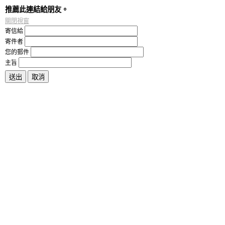
推薦此連結給朋友。
關閉視窗
寄信給
寄件者
您的郵件
主旨
送出
取消