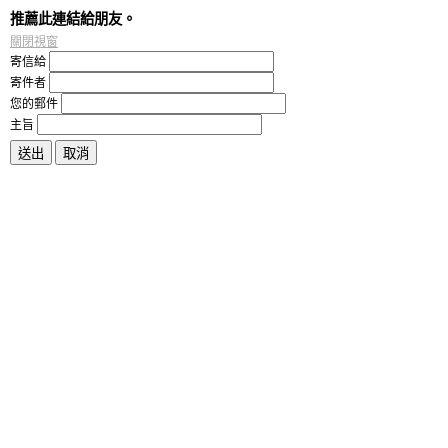
推薦此連結給朋友。
關閉視窗
寄信給
寄件者
您的郵件
主旨
送出
取消