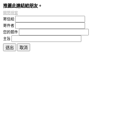
推薦此連結給朋友。
關閉視窗
寄信給
寄件者
您的郵件
主旨
送出
取消