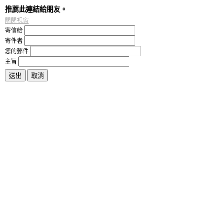
推薦此連結給朋友。
關閉視窗
寄信給
寄件者
您的郵件
主旨
送出
取消