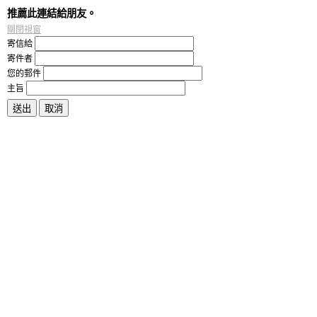
推薦此連結給朋友。
關閉視窗
寄信給
寄件者
您的郵件
主旨
送出
取消