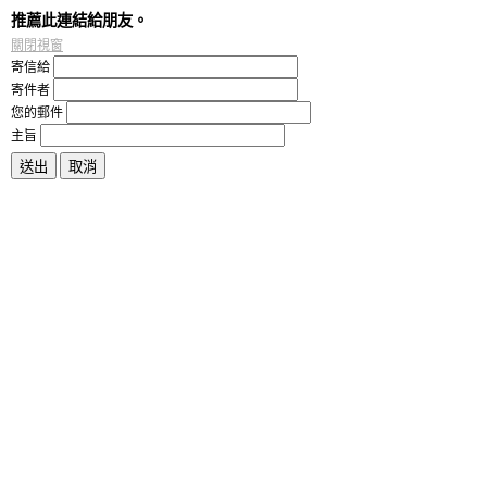
推薦此連結給朋友。
關閉視窗
寄信給
寄件者
您的郵件
主旨
送出
取消