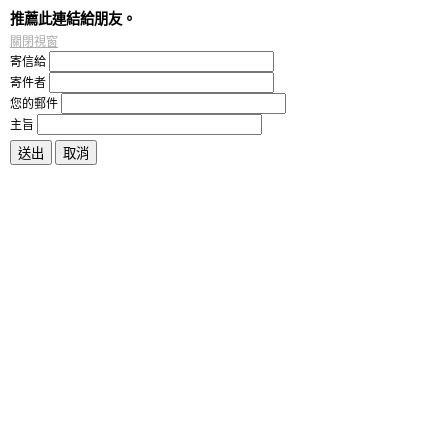
推薦此連結給朋友。
關閉視窗
寄信給
寄件者
您的郵件
主旨
送出
取消