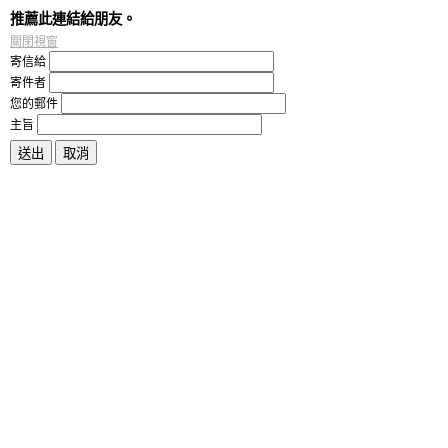
推薦此連結給朋友。
關閉視窗
寄信給
寄件者
您的郵件
主旨
送出
取消