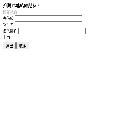
推薦此連結給朋友。
關閉視窗
寄信給
寄件者
您的郵件
主旨
送出
取消