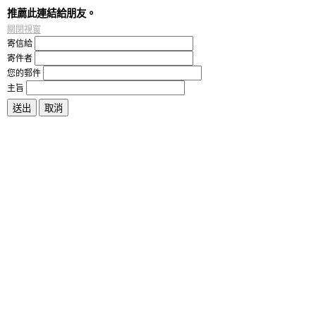
推薦此連結給朋友。
關閉視窗
寄信給
寄件者
您的郵件
主旨
送出
取消