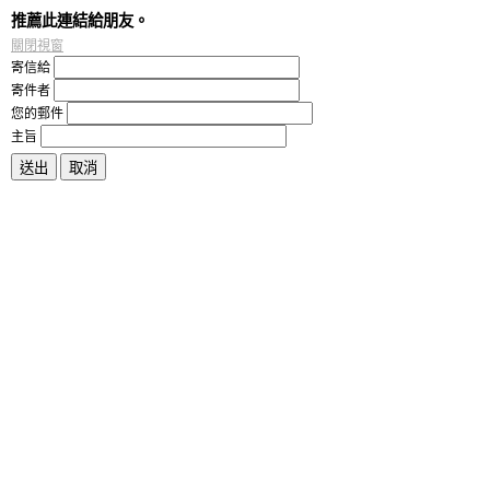
推薦此連結給朋友。
關閉視窗
寄信給
寄件者
您的郵件
主旨
送出
取消