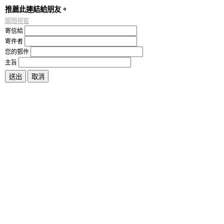
推薦此連結給朋友。
關閉視窗
寄信給
寄件者
您的郵件
主旨
送出
取消